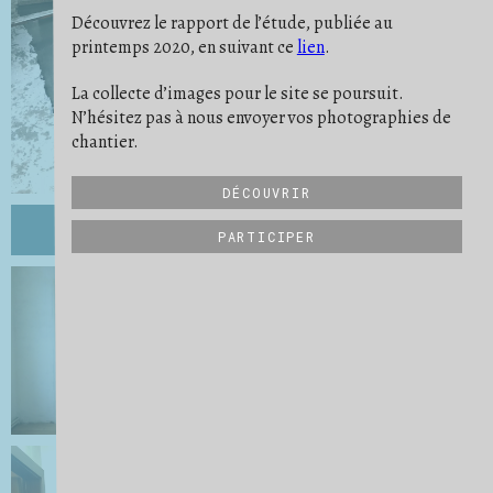
PONÇAGE
POUSSIÈRE
PREUVE
6
9
11
Découvrez le rapport de l’étude, publiée au
PROTECTION
RATÉ
REPÈRE
19
5
10
printemps 2020, en suivant ce
lien
.
RIEN NE SE PERD
RITUEL
2
2
SATISFACTION
SAVOIR-FAIRE
19
32
SCULPTURE
SE PROJETER
SÉPARER
21
16
3
La collecte d’images pour le site se poursuit.
STRATES
STRUCTURE
6
27
N’hésitez pas à nous envoyer vos photographies de
SUIVI DE CHANTIER
TRANSMISSION
31
6
UN QUOTIDIEN
VIDE
VUE D'ENSEMBLE
9
15
34
chantier.
DÉCOUVRIR
PARTICIPER