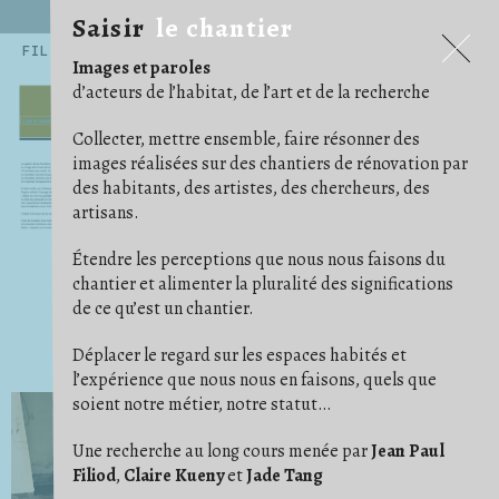
Saisir
le chantier
Saisir
le chantier
FILTRES
Images et paroles
.ARCHITECTE
.ARTISAN
.ARTISTE
14
54
45
d’acteurs de l’habitat, de l’art et de la recherche
.CHERCHEUR·E
71
.EXPOSITIONS ET PUBLICATIONS
5
.HABITANT·E
AGENCEMENT
159
12
Collecter, mettre ensemble, faire résonner des
ALBUM PHOTO
ARRACHAGE
ARTICLE/NOTE
6
1
24
images réalisées sur des chantiers de rénovation par
AU CAS OÙ
AU TRAVAIL
AVANT/APRÈS
15
68
16
des habitants, des artistes, des chercheurs, des
BÂCHE
BESOIN D'IMAGINATION
15
3
ÇA AVANCE !
CARRELAGE/PARQUET
16
29
artisans.
CHAOS/DÉSORDRE
CHARPENTES/TOITURES
7
17
CLOISON
COFFRAGE
COMMUNAUTÉ
19
5
2
Étendre les perceptions que nous nous faisons du
CONFORT
CONVIVIALITÉ
COULEUR
11
21
4
DE COMPAGNIE
DÉ/COUPE
DÉMOLITION
5
5
18
chantier et alimenter la pluralité des significations
DES PIEDS DES MAINS
DESSIN/PENSE-BÊTE
23
14
de ce qu’est un chantier.
DÉTAIL
DÉTOURNEMENT
29
11
ÉCHELLE/ESCABEAU
EFFORT
ENDUIT
26
1
4
ENFANT
ENTRAIDE
ÉTAI
23
14
10
Déplacer le regard sur les espaces habités et
FAUX PLAFOND
FONDATION
1
4
l’expérience que nous nous en faisons, quels que
GAINES ET CÂBLES
GRAVATS
IDÉAL
28
14
1
soient notre métier, notre statut…
IM/PERMANENCE
IMPRÉVU
INSTRUCTION
1
3
3
ISOLER
JARDIN
9
14
LES BRICOLEURS DU DIMANCHE
LIVRAISON
1
4
Une recherche au long cours menée par
Jean Paul
LUMIÈRE
MATÉRIAUX
MISE EN SCÈNE
24
37
9
Filiod
,
Claire Kueny
et
Jade Tang
NETTOYER
ORDRE
OUTILS
3
11
41
OUVERTURE
PHOTO ARGENTIQUE
6
23