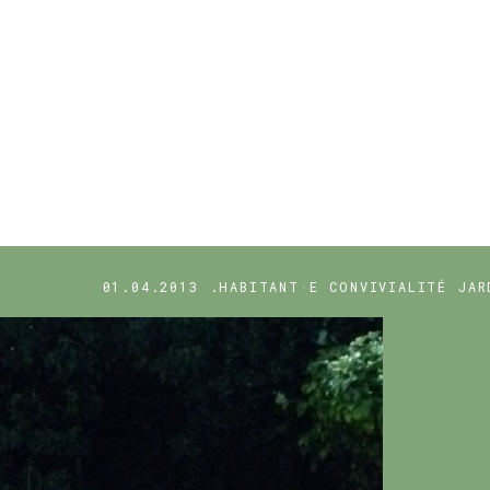
01.04.2013
.HABITANT·E
CONVIVIALITÉ
JAR