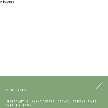
ici le contenu
01.01.2017
.HABITANT·E
AVANT/APRÈS
DÉTAIL
PREUVE
RATÉ
SATISFACTION