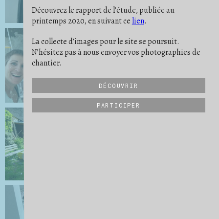
PONÇAGE
POUSSIÈRE
PREUVE
6
9
11
Découvrez le rapport de l’étude, publiée au
PROTECTION
RATÉ
REPÈRE
19
5
10
printemps 2020, en suivant ce
lien
.
RIEN NE SE PERD
RITUEL
2
2
SATISFACTION
SAVOIR-FAIRE
19
32
SCULPTURE
SE PROJETER
SÉPARER
21
16
3
La collecte d’images pour le site se poursuit.
STRATES
STRUCTURE
6
27
N’hésitez pas à nous envoyer vos photographies de
SUIVI DE CHANTIER
TRANSMISSION
31
6
UN QUOTIDIEN
VIDE
VUE D'ENSEMBLE
9
15
34
chantier.
DÉCOUVRIR
PARTICIPER