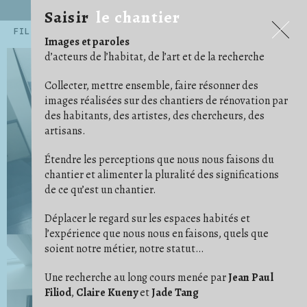
Saisir
le chantier
Saisir
le chantier
FILTRES
Images et paroles
.ARCHITECTE
.ARTISAN
.ARTISTE
14
54
45
d’acteurs de l’habitat, de l’art et de la recherche
.CHERCHEUR·E
71
.EXPOSITIONS ET PUBLICATIONS
5
.HABITANT·E
AGENCEMENT
159
12
Collecter, mettre ensemble, faire résonner des
ALBUM PHOTO
ARRACHAGE
ARTICLE/NOTE
6
1
24
images réalisées sur des chantiers de rénovation par
AU CAS OÙ
AU TRAVAIL
AVANT/APRÈS
15
68
16
des habitants, des artistes, des chercheurs, des
BÂCHE
BESOIN D'IMAGINATION
15
3
ÇA AVANCE !
CARRELAGE/PARQUET
16
29
artisans.
CHAOS/DÉSORDRE
CHARPENTES/TOITURES
7
17
CLOISON
COFFRAGE
COMMUNAUTÉ
19
5
2
Étendre les perceptions que nous nous faisons du
CONFORT
CONVIVIALITÉ
COULEUR
11
21
4
DE COMPAGNIE
DÉ/COUPE
DÉMOLITION
5
5
18
chantier et alimenter la pluralité des significations
DES PIEDS DES MAINS
DESSIN/PENSE-BÊTE
23
14
de ce qu’est un chantier.
DÉTAIL
DÉTOURNEMENT
29
11
ÉCHELLE/ESCABEAU
EFFORT
ENDUIT
26
1
4
ENFANT
ENTRAIDE
ÉTAI
23
14
10
Déplacer le regard sur les espaces habités et
FAUX PLAFOND
FONDATION
1
4
l’expérience que nous nous en faisons, quels que
GAINES ET CÂBLES
GRAVATS
IDÉAL
28
14
1
soient notre métier, notre statut…
IM/PERMANENCE
IMPRÉVU
INSTRUCTION
1
3
3
ISOLER
JARDIN
9
14
LES BRICOLEURS DU DIMANCHE
LIVRAISON
1
4
Une recherche au long cours menée par
Jean Paul
LUMIÈRE
MATÉRIAUX
MISE EN SCÈNE
24
37
9
Filiod
,
Claire Kueny
et
Jade Tang
NETTOYER
ORDRE
OUTILS
3
11
41
OUVERTURE
PHOTO ARGENTIQUE
6
23