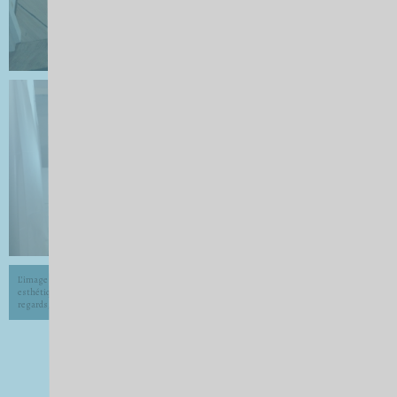
L’image de chantier domestique : une
esthétique à l’épreuve de la pluralité des
regards, revue Images Re-vues