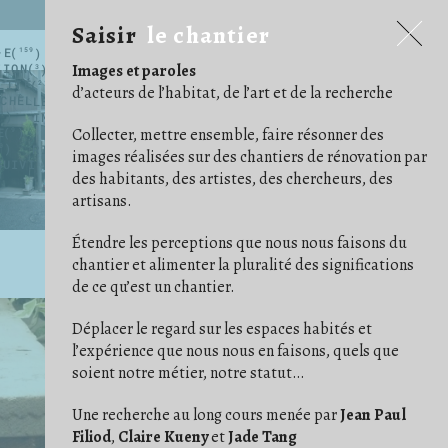
Saisir
le chantier
Saisir
le chantier
·E
159
AGENCEMENT
ALBUM PHOTO
12
6
TION
Images et paroles
ÇA AVANCE !
3
CARRELAGE/PARQUET
16
29
LITÉ
COULEUR
21
DE COMPAGNIE
4
5
d’acteurs de l’habitat, de l’art et de la recherche
ÉCHELLE/ESCABEAU
EFFORT
26
ENDUIT
1
4
IM/PERMANENCE
1
IMPRÉVU
1
INSTRUCTION
3
3
E
Collecter, mettre ensemble, faire résonner des
NETTOYER
9
ORDRE
3
OUTILS
11
41
RIEN NE SE PERD
0
RITUEL
2
2
images réalisées sur des chantiers de rénovation par
SUIVI DE CHANTIER
TRANSMISSION
31
6
des habitants, des artistes, des chercheurs, des
artisans.
Étendre les perceptions que nous nous faisons du
chantier et alimenter la pluralité des significations
de ce qu’est un chantier.
Déplacer le regard sur les espaces habités et
l’expérience que nous nous en faisons, quels que
soient notre métier, notre statut…
Une recherche au long cours menée par
Jean Paul
Filiod
,
Claire Kueny
et
Jade Tang