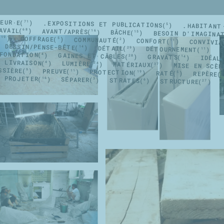
HEUR·E
.EXPOSITIONS ET PUBLICATIONS
71
.HABITANT
5
AVAIL
AVANT/APRÈS
68
BÂCHE
16
BESOIN D'IMAGINA
15
COFFRAGE
19
COMMUNAUTÉ
5
CONFORT
2
CONVIVIA
11
DESSIN/PENSE-BÊTE
DÉTAIL
14
DÉTOURNEMENT
29
11
FONDATION
GAINES ET CÂBLES
4
GRAVATS
28
IDÉAL
14
LIVRAISON
LUMIÈRE
4
MATÉRIAUX
24
MISE EN SCÈN
37
SSIÈRE
PREUVE
9
PROTECTION
11
RATÉ
19
REPÈRE
5
1
E PROJETER
SÉPARER
16
STRATES
3
STRUCTURE
6
27