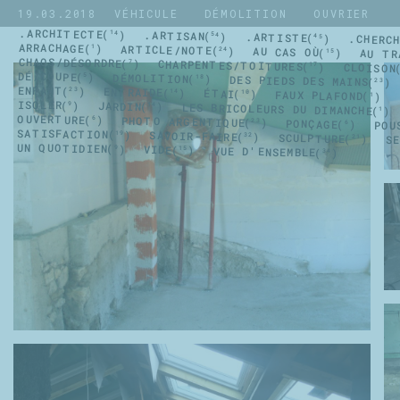
19.03.2018
VÉHICULE
DÉMOLITION
OUVRIER
.ARCHITECTE
.ARTISAN
14
.ARTISTE
54
.CHERC
45
À PROPOS
ARRACHAGE
ARTICLE/NOTE
1
AU CAS OÙ
24
AU TR
15
CHAOS/DÉSORDRE
CHARPENTES/TOITURES
7
CLOISON
17
DÉ/COUPE
DÉMOLITION
5
DES PIEDS DES MAINS
18
23
ENFANT
ENTRAIDE
23
ÉTAI
14
FAUX PLAFOND
10
1
ISOLER
JARDIN
9
LES BRICOLEURS DU DIMANCHE
14
1
OUVERTURE
PHOTO ARGENTIQUE
6
PONÇAGE
23
POU
6
SATISFACTION
SAVOIR-FAIRE
19
SCULPTURE
32
S
21
UN QUOTIDIEN
VIDE
9
VUE D'ENSEMBLE
15
34