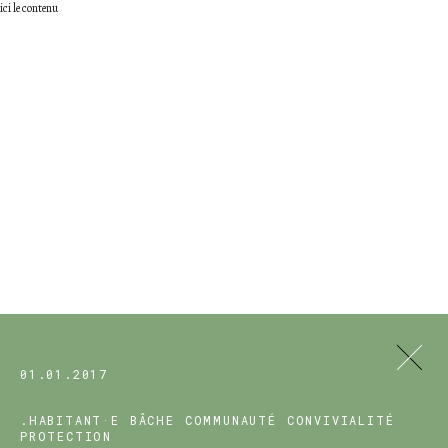
ici le contenu
01.01.2017
.HABITANT·E
BÂCHE
COMMUNAUTÉ
CONVIVIALITÉ
PROTECTION