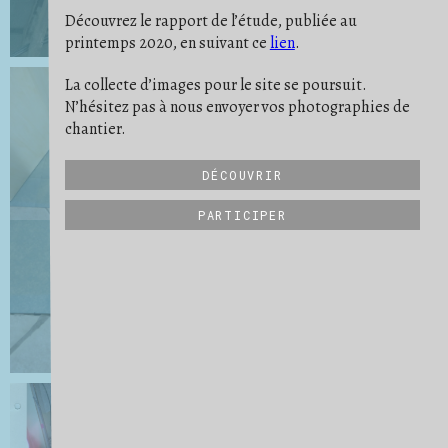
PONÇAGE
POUSSIÈRE
PREUVE
6
9
11
Découvrez le rapport de l’étude, publiée au
PROTECTION
RATÉ
REPÈRE
19
5
10
printemps 2020, en suivant ce
lien
.
RIEN NE SE PERD
RITUEL
2
2
SATISFACTION
SAVOIR-FAIRE
19
32
SCULPTURE
SE PROJETER
SÉPARER
21
16
3
La collecte d’images pour le site se poursuit.
STRATES
STRUCTURE
6
27
N’hésitez pas à nous envoyer vos photographies de
SUIVI DE CHANTIER
TRANSMISSION
31
6
UN QUOTIDIEN
VIDE
VUE D'ENSEMBLE
9
15
34
chantier.
DÉCOUVRIR
PARTICIPER