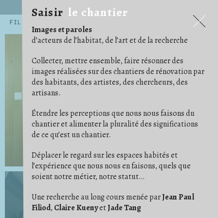
Saisir
le chantier
Saisir
le chantier
FILTRES
Images et paroles
.ARCHITECTE
.ARTISAN
.ARTISTE
14
54
45
d’acteurs de l’habitat, de l’art et de la recherche
.CHERCHEUR·E
71
.EXPOSITIONS ET PUBLICATIONS
5
.HABITANT·E
AGENCEMENT
159
12
Collecter, mettre ensemble, faire résonner des
ALBUM PHOTO
ARRACHAGE
ARTICLE/NOTE
6
1
24
images réalisées sur des chantiers de rénovation par
AU CAS OÙ
AU TRAVAIL
AVANT/APRÈS
15
68
16
des habitants, des artistes, des chercheurs, des
BÂCHE
BESOIN D'IMAGINATION
15
3
ÇA AVANCE !
CARRELAGE/PARQUET
16
29
artisans.
CHAOS/DÉSORDRE
CHARPENTES/TOITURES
7
17
CLOISON
COFFRAGE
COMMUNAUTÉ
19
5
2
Étendre les perceptions que nous nous faisons du
CONFORT
CONVIVIALITÉ
COULEUR
11
21
4
DE COMPAGNIE
DÉ/COUPE
DÉMOLITION
5
5
18
chantier et alimenter la pluralité des significations
DES PIEDS DES MAINS
DESSIN/PENSE-BÊTE
23
14
de ce qu’est un chantier.
DÉTAIL
DÉTOURNEMENT
29
11
ÉCHELLE/ESCABEAU
EFFORT
ENDUIT
26
1
4
ENFANT
ENTRAIDE
ÉTAI
23
14
10
Déplacer le regard sur les espaces habités et
FAUX PLAFOND
FONDATION
1
4
l’expérience que nous nous en faisons, quels que
GAINES ET CÂBLES
GRAVATS
IDÉAL
28
14
1
soient notre métier, notre statut…
IM/PERMANENCE
IMPRÉVU
INSTRUCTION
1
3
3
ISOLER
JARDIN
9
14
LES BRICOLEURS DU DIMANCHE
LIVRAISON
1
4
Une recherche au long cours menée par
Jean Paul
LUMIÈRE
MATÉRIAUX
MISE EN SCÈNE
24
37
9
Filiod
,
Claire Kueny
et
Jade Tang
NETTOYER
ORDRE
OUTILS
3
11
41
OUVERTURE
PHOTO ARGENTIQUE
6
23