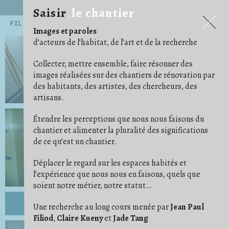
Saisir
le chantier
Saisir
le chantier
FILTRES
Images et paroles
.ARCHITECTE
.ARTISAN
.ARTISTE
14
54
45
d’acteurs de l’habitat, de l’art et de la recherche
.CHERCHEUR·E
71
.EXPOSITIONS ET PUBLICATIONS
5
.HABITANT·E
AGENCEMENT
159
12
Collecter, mettre ensemble, faire résonner des
ALBUM PHOTO
ARRACHAGE
ARTICLE/NOTE
6
1
24
images réalisées sur des chantiers de rénovation par
AU CAS OÙ
AU TRAVAIL
AVANT/APRÈS
15
68
16
des habitants, des artistes, des chercheurs, des
BÂCHE
BESOIN D'IMAGINATION
15
3
ÇA AVANCE !
CARRELAGE/PARQUET
16
29
artisans.
CHAOS/DÉSORDRE
CHARPENTES/TOITURES
7
17
CLOISON
COFFRAGE
COMMUNAUTÉ
19
5
2
Étendre les perceptions que nous nous faisons du
CONFORT
CONVIVIALITÉ
COULEUR
11
21
4
DE COMPAGNIE
DÉ/COUPE
DÉMOLITION
5
5
18
chantier et alimenter la pluralité des significations
DES PIEDS DES MAINS
DESSIN/PENSE-BÊTE
23
14
de ce qu’est un chantier.
DÉTAIL
DÉTOURNEMENT
29
11
ÉCHELLE/ESCABEAU
EFFORT
ENDUIT
26
1
4
ENFANT
ENTRAIDE
ÉTAI
23
14
10
Déplacer le regard sur les espaces habités et
FAUX PLAFOND
FONDATION
1
4
l’expérience que nous nous en faisons, quels que
GAINES ET CÂBLES
GRAVATS
IDÉAL
28
14
1
soient notre métier, notre statut…
IM/PERMANENCE
IMPRÉVU
INSTRUCTION
1
3
3
ISOLER
JARDIN
9
14
LES BRICOLEURS DU DIMANCHE
LIVRAISON
1
4
Une recherche au long cours menée par
Jean Paul
LUMIÈRE
MATÉRIAUX
MISE EN SCÈNE
24
37
9
Filiod
,
Claire Kueny
et
Jade Tang
NETTOYER
ORDRE
OUTILS
3
11
41
OUVERTURE
PHOTO ARGENTIQUE
6
23