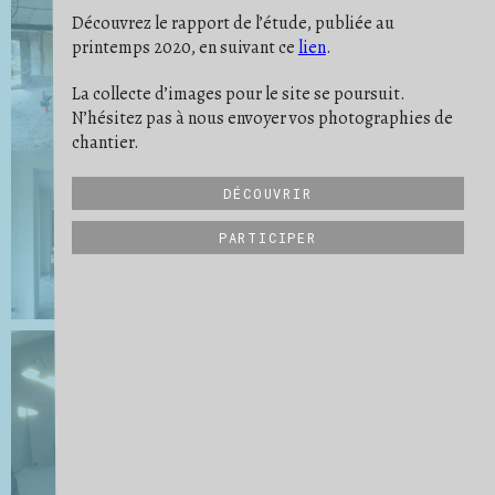
PONÇAGE
POUSSIÈRE
PREUVE
6
9
11
Découvrez le rapport de l’étude, publiée au
PROTECTION
RATÉ
REPÈRE
19
5
10
printemps 2020, en suivant ce
lien
.
RIEN NE SE PERD
RITUEL
2
2
SATISFACTION
SAVOIR-FAIRE
19
32
SCULPTURE
SE PROJETER
SÉPARER
21
16
3
La collecte d’images pour le site se poursuit.
STRATES
STRUCTURE
6
27
N’hésitez pas à nous envoyer vos photographies de
SUIVI DE CHANTIER
TRANSMISSION
31
6
UN QUOTIDIEN
VIDE
VUE D'ENSEMBLE
9
15
34
chantier.
DÉCOUVRIR
PARTICIPER