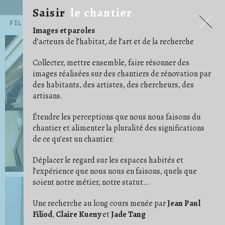
Saisir
le chantier
Saisir
le chantier
FILTRES
Images et paroles
.ARCHITECTE
.ARTISAN
.ARTISTE
14
54
45
d’acteurs de l’habitat, de l’art et de la recherche
.CHERCHEUR·E
71
.EXPOSITIONS ET PUBLICATIONS
5
.HABITANT·E
AGENCEMENT
159
12
Collecter, mettre ensemble, faire résonner des
ALBUM PHOTO
ARRACHAGE
ARTICLE/NOTE
6
1
24
images réalisées sur des chantiers de rénovation par
AU CAS OÙ
AU TRAVAIL
AVANT/APRÈS
15
68
16
des habitants, des artistes, des chercheurs, des
BÂCHE
BESOIN D'IMAGINATION
15
3
ÇA AVANCE !
CARRELAGE/PARQUET
16
29
artisans.
CHAOS/DÉSORDRE
CHARPENTES/TOITURES
7
17
CLOISON
COFFRAGE
COMMUNAUTÉ
19
5
2
Étendre les perceptions que nous nous faisons du
CONFORT
CONVIVIALITÉ
COULEUR
11
21
4
DE COMPAGNIE
DÉ/COUPE
DÉMOLITION
5
5
18
chantier et alimenter la pluralité des significations
DES PIEDS DES MAINS
DESSIN/PENSE-BÊTE
23
14
de ce qu’est un chantier.
DÉTAIL
DÉTOURNEMENT
29
11
ÉCHELLE/ESCABEAU
EFFORT
ENDUIT
26
1
4
ENFANT
ENTRAIDE
ÉTAI
23
14
10
Déplacer le regard sur les espaces habités et
FAUX PLAFOND
FONDATION
1
4
l’expérience que nous nous en faisons, quels que
GAINES ET CÂBLES
GRAVATS
IDÉAL
28
14
1
soient notre métier, notre statut…
IM/PERMANENCE
IMPRÉVU
INSTRUCTION
1
3
3
ISOLER
JARDIN
9
14
LES BRICOLEURS DU DIMANCHE
LIVRAISON
1
4
Une recherche au long cours menée par
Jean Paul
LUMIÈRE
MATÉRIAUX
MISE EN SCÈNE
24
37
9
Filiod
,
Claire Kueny
et
Jade Tang
NETTOYER
ORDRE
OUTILS
3
11
41
OUVERTURE
PHOTO ARGENTIQUE
6
23