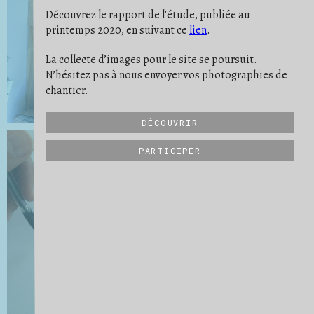
PONÇAGE
POUSSIÈRE
PREUVE
6
9
11
Découvrez le rapport de l’étude, publiée au
PROTECTION
RATÉ
REPÈRE
19
5
10
printemps 2020, en suivant ce
lien
.
RIEN NE SE PERD
RITUEL
2
2
SATISFACTION
SAVOIR-FAIRE
19
32
SCULPTURE
SE PROJETER
SÉPARER
21
16
3
La collecte d’images pour le site se poursuit.
STRATES
STRUCTURE
6
27
N’hésitez pas à nous envoyer vos photographies de
SUIVI DE CHANTIER
TRANSMISSION
31
6
UN QUOTIDIEN
VIDE
VUE D'ENSEMBLE
9
15
34
chantier.
DÉCOUVRIR
PARTICIPER