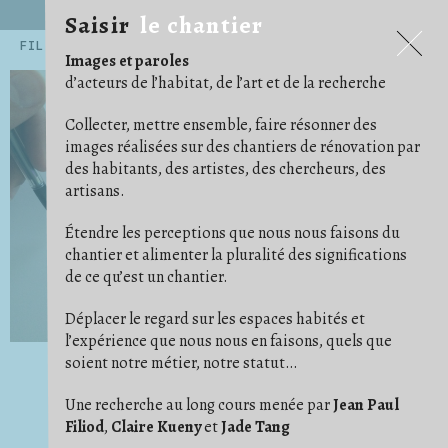
Saisir
le chantier
Saisir
le chantier
FILTRES
Images et paroles
.ARCHITECTE
.ARTISAN
.ARTISTE
14
54
45
d’acteurs de l’habitat, de l’art et de la recherche
.CHERCHEUR·E
71
.EXPOSITIONS ET PUBLICATIONS
5
.HABITANT·E
AGENCEMENT
159
12
Collecter, mettre ensemble, faire résonner des
ALBUM PHOTO
ARRACHAGE
ARTICLE/NOTE
6
1
24
images réalisées sur des chantiers de rénovation par
AU CAS OÙ
AU TRAVAIL
AVANT/APRÈS
15
68
16
des habitants, des artistes, des chercheurs, des
BÂCHE
BESOIN D'IMAGINATION
15
3
ÇA AVANCE !
CARRELAGE/PARQUET
16
29
artisans.
CHAOS/DÉSORDRE
CHARPENTES/TOITURES
7
17
CLOISON
COFFRAGE
COMMUNAUTÉ
19
5
2
Étendre les perceptions que nous nous faisons du
CONFORT
CONVIVIALITÉ
COULEUR
11
21
4
DE COMPAGNIE
DÉ/COUPE
DÉMOLITION
5
5
18
chantier et alimenter la pluralité des significations
DES PIEDS DES MAINS
DESSIN/PENSE-BÊTE
23
14
de ce qu’est un chantier.
DÉTAIL
DÉTOURNEMENT
29
11
ÉCHELLE/ESCABEAU
EFFORT
ENDUIT
26
1
4
ENFANT
ENTRAIDE
ÉTAI
23
14
10
Déplacer le regard sur les espaces habités et
FAUX PLAFOND
FONDATION
1
4
l’expérience que nous nous en faisons, quels que
GAINES ET CÂBLES
GRAVATS
IDÉAL
28
14
1
soient notre métier, notre statut…
IM/PERMANENCE
IMPRÉVU
INSTRUCTION
1
3
3
ISOLER
JARDIN
9
14
LES BRICOLEURS DU DIMANCHE
LIVRAISON
1
4
Une recherche au long cours menée par
Jean Paul
LUMIÈRE
MATÉRIAUX
MISE EN SCÈNE
24
37
9
Filiod
,
Claire Kueny
et
Jade Tang
NETTOYER
ORDRE
OUTILS
3
11
41
OUVERTURE
PHOTO ARGENTIQUE
6
23