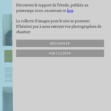
PONÇAGE
POUSSIÈRE
PREUVE
6
9
11
Découvrez le rapport de l’étude, publiée au
PROTECTION
RATÉ
REPÈRE
19
5
10
printemps 2020, en suivant ce
lien
.
RIEN NE SE PERD
RITUEL
2
2
SATISFACTION
SAVOIR-FAIRE
19
32
SCULPTURE
SE PROJETER
SÉPARER
21
16
3
La collecte d’images pour le site se poursuit.
STRATES
STRUCTURE
6
27
N’hésitez pas à nous envoyer vos photographies de
SUIVI DE CHANTIER
TRANSMISSION
31
6
UN QUOTIDIEN
VIDE
VUE D'ENSEMBLE
9
15
34
chantier.
DÉCOUVRIR
PARTICIPER