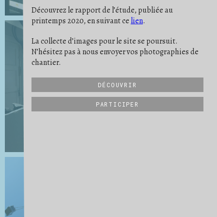
PONÇAGE
POUSSIÈRE
PREUVE
6
9
11
Découvrez le rapport de l’étude, publiée au
PROTECTION
RATÉ
REPÈRE
19
5
10
printemps 2020, en suivant ce
lien
.
RIEN NE SE PERD
RITUEL
2
2
SATISFACTION
SAVOIR-FAIRE
19
32
SCULPTURE
SE PROJETER
SÉPARER
21
16
3
La collecte d’images pour le site se poursuit.
STRATES
STRUCTURE
6
27
N’hésitez pas à nous envoyer vos photographies de
SUIVI DE CHANTIER
TRANSMISSION
31
6
UN QUOTIDIEN
VIDE
VUE D'ENSEMBLE
9
15
34
chantier.
DÉCOUVRIR
PARTICIPER