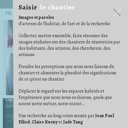
Saisir
le chantier
Saisir
le chantier
FILTRES
Images et paroles
.ARCHITECTE
.ARTISAN
.ARTISTE
14
54
45
d’acteurs de l’habitat, de l’art et de la recherche
.CHERCHEUR·E
71
.EXPOSITIONS ET PUBLICATIONS
5
.HABITANT·E
AGENCEMENT
159
12
Collecter, mettre ensemble, faire résonner des
ALBUM PHOTO
ARRACHAGE
ARTICLE/NOTE
6
1
24
images réalisées sur des chantiers de rénovation par
AU CAS OÙ
AU TRAVAIL
AVANT/APRÈS
15
68
16
des habitants, des artistes, des chercheurs, des
BÂCHE
BESOIN D'IMAGINATION
15
3
ÇA AVANCE !
CARRELAGE/PARQUET
16
29
artisans.
CHAOS/DÉSORDRE
CHARPENTES/TOITURES
7
17
CLOISON
COFFRAGE
COMMUNAUTÉ
19
5
2
Étendre les perceptions que nous nous faisons du
CONFORT
CONVIVIALITÉ
COULEUR
11
21
4
DE COMPAGNIE
DÉ/COUPE
DÉMOLITION
5
5
18
chantier et alimenter la pluralité des significations
DES PIEDS DES MAINS
DESSIN/PENSE-BÊTE
23
14
de ce qu’est un chantier.
DÉTAIL
DÉTOURNEMENT
29
11
ÉCHELLE/ESCABEAU
EFFORT
ENDUIT
26
1
4
ENFANT
ENTRAIDE
ÉTAI
23
14
10
Déplacer le regard sur les espaces habités et
FAUX PLAFOND
FONDATION
1
4
l’expérience que nous nous en faisons, quels que
GAINES ET CÂBLES
GRAVATS
IDÉAL
28
14
1
soient notre métier, notre statut…
IM/PERMANENCE
IMPRÉVU
INSTRUCTION
1
3
3
ISOLER
JARDIN
9
14
LES BRICOLEURS DU DIMANCHE
LIVRAISON
1
4
Une recherche au long cours menée par
Jean Paul
LUMIÈRE
MATÉRIAUX
MISE EN SCÈNE
24
37
9
Filiod
,
Claire Kueny
et
Jade Tang
NETTOYER
ORDRE
OUTILS
3
11
41
OUVERTURE
PHOTO ARGENTIQUE
6
23