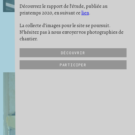
PONÇAGE
POUSSIÈRE
PREUVE
6
9
11
Découvrez le rapport de l’étude, publiée au
PROTECTION
RATÉ
REPÈRE
19
5
10
printemps 2020, en suivant ce
lien
.
RIEN NE SE PERD
RITUEL
2
2
SATISFACTION
SAVOIR-FAIRE
19
32
SCULPTURE
SE PROJETER
SÉPARER
21
16
3
La collecte d’images pour le site se poursuit.
STRATES
STRUCTURE
6
27
N’hésitez pas à nous envoyer vos photographies de
SUIVI DE CHANTIER
TRANSMISSION
31
6
UN QUOTIDIEN
VIDE
VUE D'ENSEMBLE
9
15
34
chantier.
DÉCOUVRIR
PARTICIPER