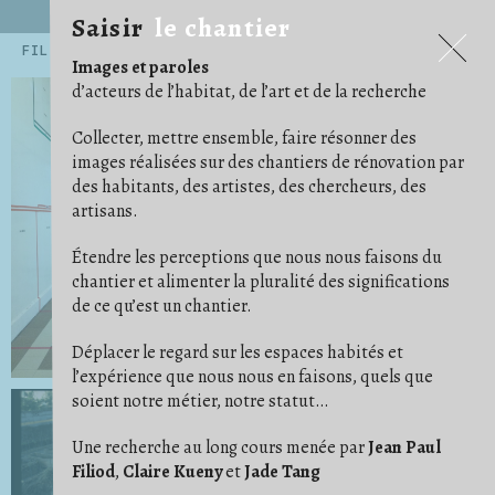
Saisir
le chantier
Saisir
le chantier
FILTRES
Images et paroles
.ARCHITECTE
.ARTISAN
.ARTISTE
14
54
45
d’acteurs de l’habitat, de l’art et de la recherche
.CHERCHEUR·E
71
.EXPOSITIONS ET PUBLICATIONS
5
.HABITANT·E
AGENCEMENT
159
12
Collecter, mettre ensemble, faire résonner des
ALBUM PHOTO
ARRACHAGE
ARTICLE/NOTE
6
1
24
images réalisées sur des chantiers de rénovation par
AU CAS OÙ
AU TRAVAIL
AVANT/APRÈS
15
68
16
des habitants, des artistes, des chercheurs, des
BÂCHE
BESOIN D'IMAGINATION
15
3
ÇA AVANCE !
CARRELAGE/PARQUET
16
29
artisans.
CHAOS/DÉSORDRE
CHARPENTES/TOITURES
7
17
CLOISON
COFFRAGE
COMMUNAUTÉ
19
5
2
Étendre les perceptions que nous nous faisons du
CONFORT
CONVIVIALITÉ
COULEUR
11
21
4
DE COMPAGNIE
DÉ/COUPE
DÉMOLITION
5
5
18
chantier et alimenter la pluralité des significations
DES PIEDS DES MAINS
DESSIN/PENSE-BÊTE
23
14
de ce qu’est un chantier.
DÉTAIL
DÉTOURNEMENT
29
11
ÉCHELLE/ESCABEAU
EFFORT
ENDUIT
26
1
4
ENFANT
ENTRAIDE
ÉTAI
23
14
10
Déplacer le regard sur les espaces habités et
FAUX PLAFOND
FONDATION
1
4
l’expérience que nous nous en faisons, quels que
GAINES ET CÂBLES
GRAVATS
IDÉAL
28
14
1
soient notre métier, notre statut…
IM/PERMANENCE
IMPRÉVU
INSTRUCTION
1
3
3
ISOLER
JARDIN
9
14
LES BRICOLEURS DU DIMANCHE
LIVRAISON
1
4
Une recherche au long cours menée par
Jean Paul
LUMIÈRE
MATÉRIAUX
MISE EN SCÈNE
24
37
9
Filiod
,
Claire Kueny
et
Jade Tang
NETTOYER
ORDRE
OUTILS
3
11
41
OUVERTURE
PHOTO ARGENTIQUE
6
23