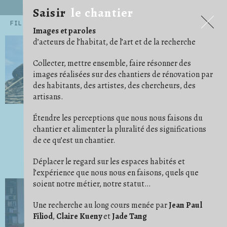
Saisir
le chantier
Saisir
le chantier
FILTRES
Images et paroles
.ARCHITECTE
.ARTISAN
.ARTISTE
14
54
45
d’acteurs de l’habitat, de l’art et de la recherche
.CHERCHEUR·E
71
.EXPOSITIONS ET PUBLICATIONS
5
.HABITANT·E
AGENCEMENT
159
12
Collecter, mettre ensemble, faire résonner des
ALBUM PHOTO
ARRACHAGE
ARTICLE/NOTE
6
1
24
images réalisées sur des chantiers de rénovation par
AU CAS OÙ
AU TRAVAIL
AVANT/APRÈS
15
68
16
des habitants, des artistes, des chercheurs, des
BÂCHE
BESOIN D'IMAGINATION
15
3
ÇA AVANCE !
CARRELAGE/PARQUET
16
29
artisans.
CHAOS/DÉSORDRE
CHARPENTES/TOITURES
7
17
CLOISON
COFFRAGE
COMMUNAUTÉ
19
5
2
Étendre les perceptions que nous nous faisons du
CONFORT
CONVIVIALITÉ
COULEUR
11
21
4
DE COMPAGNIE
DÉ/COUPE
DÉMOLITION
5
5
18
chantier et alimenter la pluralité des significations
DES PIEDS DES MAINS
DESSIN/PENSE-BÊTE
23
14
de ce qu’est un chantier.
DÉTAIL
DÉTOURNEMENT
29
11
ÉCHELLE/ESCABEAU
EFFORT
ENDUIT
26
1
4
ENFANT
ENTRAIDE
ÉTAI
23
14
10
Déplacer le regard sur les espaces habités et
FAUX PLAFOND
FONDATION
1
4
l’expérience que nous nous en faisons, quels que
GAINES ET CÂBLES
GRAVATS
IDÉAL
28
14
1
soient notre métier, notre statut…
IM/PERMANENCE
IMPRÉVU
INSTRUCTION
1
3
3
ISOLER
JARDIN
9
14
LES BRICOLEURS DU DIMANCHE
LIVRAISON
1
4
Une recherche au long cours menée par
Jean Paul
LUMIÈRE
MATÉRIAUX
MISE EN SCÈNE
24
37
9
Filiod
,
Claire Kueny
et
Jade Tang
NETTOYER
ORDRE
OUTILS
3
11
41
OUVERTURE
PHOTO ARGENTIQUE
6
23