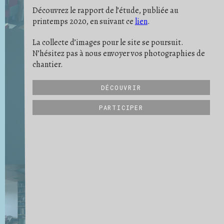
PONÇAGE
POUSSIÈRE
PREUVE
6
9
11
Découvrez le rapport de l’étude, publiée au
PROTECTION
RATÉ
REPÈRE
19
5
10
printemps 2020, en suivant ce
lien
.
RIEN NE SE PERD
RITUEL
2
2
SATISFACTION
SAVOIR-FAIRE
19
32
SCULPTURE
SE PROJETER
SÉPARER
21
16
3
La collecte d’images pour le site se poursuit.
STRATES
STRUCTURE
6
27
N’hésitez pas à nous envoyer vos photographies de
SUIVI DE CHANTIER
TRANSMISSION
31
6
UN QUOTIDIEN
VIDE
VUE D'ENSEMBLE
9
15
34
chantier.
DÉCOUVRIR
PARTICIPER