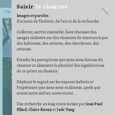
Saisir
le chantier
Saisir
le chantier
FILTRES
Images et paroles
.ARCHITECTE
.ARTISAN
.ARTISTE
14
54
45
d’acteurs de l’habitat, de l’art et de la recherche
.CHERCHEUR·E
71
.EXPOSITIONS ET PUBLICATIONS
5
.HABITANT·E
AGENCEMENT
159
12
Collecter, mettre ensemble, faire résonner des
ALBUM PHOTO
ARRACHAGE
ARTICLE/NOTE
6
1
24
images réalisées sur des chantiers de rénovation par
AU CAS OÙ
AU TRAVAIL
AVANT/APRÈS
15
68
16
des habitants, des artistes, des chercheurs, des
BÂCHE
BESOIN D'IMAGINATION
15
3
ÇA AVANCE !
CARRELAGE/PARQUET
16
29
artisans.
CHAOS/DÉSORDRE
CHARPENTES/TOITURES
7
17
CLOISON
COFFRAGE
COMMUNAUTÉ
19
5
2
Étendre les perceptions que nous nous faisons du
CONFORT
CONVIVIALITÉ
COULEUR
11
21
4
DE COMPAGNIE
DÉ/COUPE
DÉMOLITION
5
5
18
chantier et alimenter la pluralité des significations
DES PIEDS DES MAINS
DESSIN/PENSE-BÊTE
23
14
de ce qu’est un chantier.
DÉTAIL
DÉTOURNEMENT
29
11
ÉCHELLE/ESCABEAU
EFFORT
ENDUIT
26
1
4
ENFANT
ENTRAIDE
ÉTAI
23
14
10
Déplacer le regard sur les espaces habités et
FAUX PLAFOND
FONDATION
1
4
l’expérience que nous nous en faisons, quels que
GAINES ET CÂBLES
GRAVATS
IDÉAL
28
14
1
soient notre métier, notre statut…
IM/PERMANENCE
IMPRÉVU
INSTRUCTION
1
3
3
ISOLER
JARDIN
9
14
LES BRICOLEURS DU DIMANCHE
LIVRAISON
1
4
Une recherche au long cours menée par
Jean Paul
LUMIÈRE
MATÉRIAUX
MISE EN SCÈNE
24
37
9
Filiod
,
Claire Kueny
et
Jade Tang
NETTOYER
ORDRE
OUTILS
3
11
41
OUVERTURE
PHOTO ARGENTIQUE
6
23