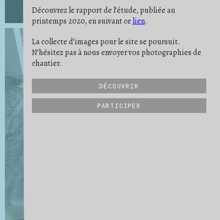
PONÇAGE
POUSSIÈRE
PREUVE
6
9
11
Découvrez le rapport de l’étude, publiée au
PROTECTION
RATÉ
REPÈRE
19
5
10
printemps 2020, en suivant ce
lien
.
RIEN NE SE PERD
RITUEL
2
2
SATISFACTION
SAVOIR-FAIRE
19
32
SCULPTURE
SE PROJETER
SÉPARER
21
16
3
La collecte d’images pour le site se poursuit.
STRATES
STRUCTURE
6
27
N’hésitez pas à nous envoyer vos photographies de
SUIVI DE CHANTIER
TRANSMISSION
31
6
UN QUOTIDIEN
VIDE
VUE D'ENSEMBLE
9
15
34
chantier.
DÉCOUVRIR
PARTICIPER