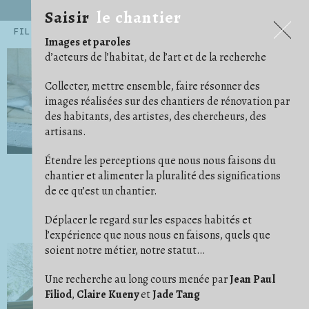
Saisir
le chantier
Saisir
le chantier
FILTRES
Images et paroles
.ARCHITECTE
.ARTISAN
.ARTISTE
14
54
45
d’acteurs de l’habitat, de l’art et de la recherche
.CHERCHEUR·E
71
.EXPOSITIONS ET PUBLICATIONS
5
.HABITANT·E
AGENCEMENT
159
12
Collecter, mettre ensemble, faire résonner des
ALBUM PHOTO
ARRACHAGE
ARTICLE/NOTE
6
1
24
images réalisées sur des chantiers de rénovation par
AU CAS OÙ
AU TRAVAIL
AVANT/APRÈS
15
68
16
des habitants, des artistes, des chercheurs, des
BÂCHE
BESOIN D'IMAGINATION
15
3
ÇA AVANCE !
CARRELAGE/PARQUET
16
29
artisans.
CHAOS/DÉSORDRE
CHARPENTES/TOITURES
7
17
CLOISON
COFFRAGE
COMMUNAUTÉ
19
5
2
Étendre les perceptions que nous nous faisons du
CONFORT
CONVIVIALITÉ
COULEUR
11
21
4
DE COMPAGNIE
DÉ/COUPE
DÉMOLITION
5
5
18
chantier et alimenter la pluralité des significations
DES PIEDS DES MAINS
DESSIN/PENSE-BÊTE
23
14
de ce qu’est un chantier.
DÉTAIL
DÉTOURNEMENT
29
11
ÉCHELLE/ESCABEAU
EFFORT
ENDUIT
26
1
4
ENFANT
ENTRAIDE
ÉTAI
23
14
10
Déplacer le regard sur les espaces habités et
FAUX PLAFOND
FONDATION
1
4
l’expérience que nous nous en faisons, quels que
GAINES ET CÂBLES
GRAVATS
IDÉAL
28
14
1
soient notre métier, notre statut…
IM/PERMANENCE
IMPRÉVU
INSTRUCTION
1
3
3
Dynamique des images et mouvements
ISOLER
JARDIN
9
14
de la recherche, revue ¿ Interrogations ?
LES BRICOLEURS DU DIMANCHE
LIVRAISON
1
4
Une recherche au long cours menée par
Jean Paul
LUMIÈRE
MATÉRIAUX
MISE EN SCÈNE
24
37
9
Filiod
,
Claire Kueny
et
Jade Tang
NETTOYER
ORDRE
OUTILS
3
11
41
OUVERTURE
PHOTO ARGENTIQUE
6
23