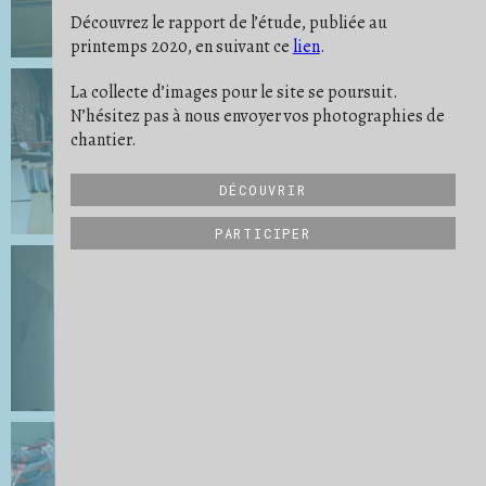
PONÇAGE
POUSSIÈRE
PREUVE
6
9
11
Découvrez le rapport de l’étude, publiée au
PROTECTION
RATÉ
REPÈRE
19
5
10
printemps 2020, en suivant ce
lien
.
RIEN NE SE PERD
RITUEL
2
2
SATISFACTION
SAVOIR-FAIRE
19
32
SCULPTURE
SE PROJETER
SÉPARER
21
16
3
La collecte d’images pour le site se poursuit.
STRATES
STRUCTURE
6
27
N’hésitez pas à nous envoyer vos photographies de
SUIVI DE CHANTIER
TRANSMISSION
31
6
UN QUOTIDIEN
VIDE
VUE D'ENSEMBLE
9
15
34
chantier.
DÉCOUVRIR
PARTICIPER